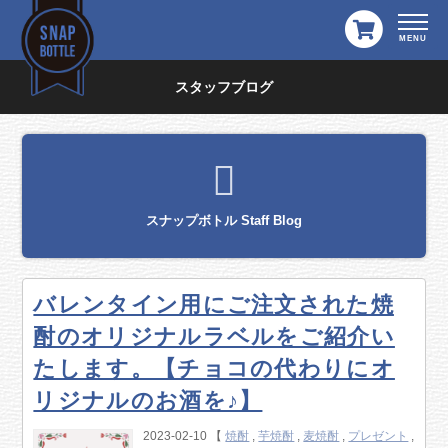
スタッフブログ
スナップボトル Staff Blog
バレンタイン用にご注文された焼
酎のオリジナルラベルをご紹介い
たします。【チョコの代わりにオ
リジナルのお酒を♪】
2023-02-10 【
焼酎
,
芋焼酎
,
麦焼酎
,
プレゼント
,