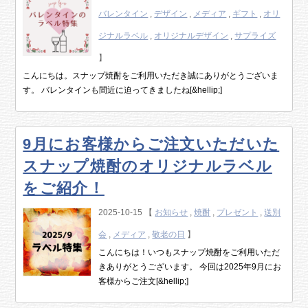
バレンタイン
,
デザイン
,
メディア
,
ギフト
,
オリ
ジナルラベル
,
オリジナルデザイン
,
サプライズ
】
こんにちは。スナップ焼酎をご利用いただき誠にありがとうございま
す。 バレンタインも間近に迫ってきましたね[&hellip;]
9月にお客様からご注文いただいた
スナップ焼酎のオリジナルラベル
をご紹介！
2025-10-15 【
お知らせ
,
焼酎
,
プレゼント
,
送別
会
,
メディア
,
敬老の日
】
こんにちは！いつもスナップ焼酎をご利用いただ
きありがとうございます。 今回は2025年9月にお
客様からご注文[&hellip;]